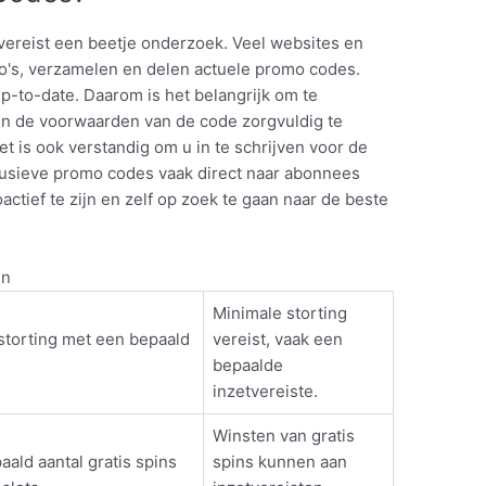
ereist een beetje onderzoek. Veel websites en
no's, verzamelen en delen actuele promo codes.
 up-to-date. Daarom is het belangrijk om te
n de voorwaarden van de code zorgvuldig te
t is ook verstandig om u in te schrijven voor de
lusieve promo codes vaak direct naar abonnees
ctief te zijn en zelf op zoek te gaan naar de beste
en
Minimale storting
storting met een bepaald
vereist, vaak een
bepaalde
inzetvereiste.
Winsten van gratis
aald aantal gratis spins
spins kunnen aan