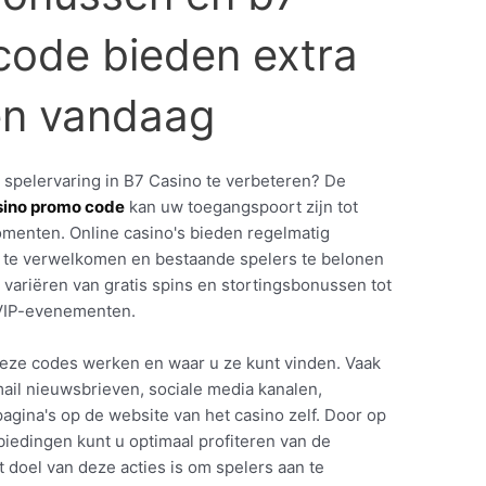
code bieden extra
n vandaag
spelervaring in B7 Casino te verbeteren? De
sino promo code
kan uw toegangspoort zijn tot
enten. Online casino's bieden regelmatig
 te verwelkomen en bestaande spelers te belonen
 variëren van gratis spins en stortingsbonussen tot
 VIP-evenementen.
 deze codes werken en waar u ze kunt vinden. Vaak
il nieuwsbrieven, sociale media kanalen,
agina's op de website van het casino zelf. Door op
nbiedingen kunt u optimaal profiteren van de
 doel van deze acties is om spelers aan te