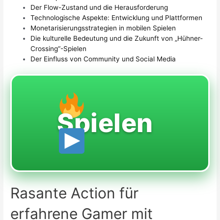
Der Flow-Zustand und die Herausforderung
Technologische Aspekte: Entwicklung und Plattformen
Monetarisierungsstrategien in mobilen Spielen
Die kulturelle Bedeutung und die Zukunft von „Hühner-
Crossing“-Spielen
Der Einfluss von Community und Social Media
Spielen
Rasante Action für
erfahrene Gamer mit