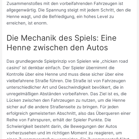
Zusammenstoßes mit den vorbeifahrenden Fahrzeugen ist
allgegenwärtig. Die Spannung steigt mit jedem Schritt, den die
Henne wagt, und die Befriedigung, ein hohes Level zu
erreichen, ist enorm.
Die Mechanik des Spiels: Eine
Henne zwischen den Autos
Das grundlegende Spielprinzip von Spielen wie „chicken road
casino“ ist denkbar einfach. Der Spieler übernimmt die
Kontrolle über eine Henne und muss diese sicher über eine
vielbefahrene Straße führen. Die Straße ist von Fahrzeugen
unterschiedlicher Art und Geschwindigkeit bevölkert, die in
unregelmäßigen Abständen vorbeifahren. Das Ziel ist es, die
Lücken zwischen den Fahrzeugen zu nutzen, um die Henne
sicher auf die andere Straßenseite zu bringen. Für jeden
erfolgreich gemeisterten Abschnitt, also das Überqueren einer
Reihe von Fahrspuren, erhält der Spieler Punkte. Die
Schwierigkeit besteht darin, die Bewegungen der Autos
vorherzusehen und im richtigen Moment zu reagieren, um