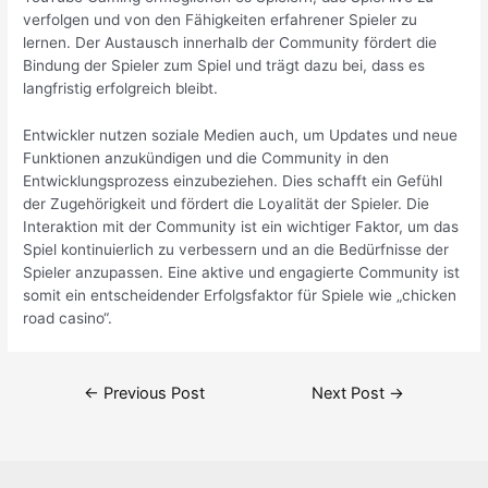
verfolgen und von den Fähigkeiten erfahrener Spieler zu
lernen. Der Austausch innerhalb der Community fördert die
Bindung der Spieler zum Spiel und trägt dazu bei, dass es
langfristig erfolgreich bleibt.
Entwickler nutzen soziale Medien auch, um Updates und neue
Funktionen anzukündigen und die Community in den
Entwicklungsprozess einzubeziehen. Dies schafft ein Gefühl
der Zugehörigkeit und fördert die Loyalität der Spieler. Die
Interaktion mit der Community ist ein wichtiger Faktor, um das
Spiel kontinuierlich zu verbessern und an die Bedürfnisse der
Spieler anzupassen. Eine aktive und engagierte Community ist
somit ein entscheidender Erfolgsfaktor für Spiele wie „chicken
road casino“.
←
Previous Post
Next Post
→