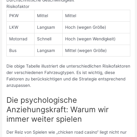
Durchschnittliche Geschwindigkeit
Risikofaktor
PKW
Mittel
Mittel
LKW
Langsam
Hoch (wegen Größe)
Motorrad
Schnell
Hoch (wegen Wendigkeit)
Bus
Langsam
Mittel (wegen Größe)
Die obige Tabelle illustriert die unterschiedlichen Risikofaktoren
der verschiedenen Fahrzeugtypen. Es ist wichtig, diese
Faktoren zu berücksichtigen und die Strategie entsprechend
anzupassen.
Die psychologische
Anziehungskraft: Warum wir
immer weiter spielen
Der Reiz von Spielen wie „chicken road casino“ liegt nicht nur