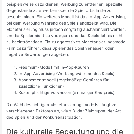
beispielsweise dazu dienen, Werbung zu entfernen, spezielle
Gegenstände zu erwerben oder die Spielfortschritte zu
beschleunigen. Ein weiteres Modell ist das In-App-Advertising,
bei dem Werbung während des Spiels angezeigt wird. Die
Monetarisierung muss jedoch sorgfältig ausbalanciert werden,
um die Spieler nicht zu verärgern und das Spielerlebnis nicht
zu beeinträchtigen. Ein zu aggressives Monetarisierungsmodell
kann dazu führen, dass Spieler das Spiel verlassen oder
negative Bewertungen abgeben.
Freemium-Modell mit In-App-Käufen
In-App-Advertising (Werbung während des Spiels)
Abonnementmodell (regelmäßige Gebühren für
zusätzliche Funktionen)
Kostenpflichtige Vollversion (einmaliger Kaufpreis)
Die Wahl des richtigen Monetarisierungsmodells hängt von
verschiedenen Faktoren ab, wie z.B. der Zielgruppe, der Art
des Spiels und der Konkurrenzsituation.
Die kulturelle Bedeutung und die