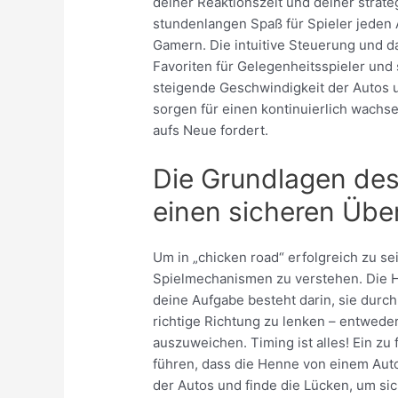
deiner Reaktionszeit und deiner strat
stundenlangen Spaß für Spieler jeden 
Gamern. Die intuitive Steuerung und 
Favoriten für Gelegenheitsspieler und
steigende Geschwindigkeit der Autos
sorgen für einen kontinuierlich wachs
aufs Neue fordert.
Die Grundlagen des 
einen sicheren Übe
Um in „chicken road“ erfolgreich zu sei
Spielmechanismen zu verstehen. Die H
deine Aufgabe besteht darin, sie durch
richtige Richtung zu lenken – entwede
auszuweichen. Timing ist alles! Ein z
führen, dass die Henne von einem Aut
der Autos und finde die Lücken, um sic