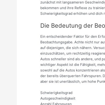
zunächst mit langsameren Geschwindigk
bekommen und ihre Reflexe zu trainie
Schwierigkeitsgrad erhöhen und dich 
Die Bedeutung der Be
Ein entscheidender Faktor für den Erfo
Beobachtungsgabe. Achte nicht nur auf
auf diejenigen, die sich nähern. Versu
einzuschätzen, um rechtzeitig reagier
Autos schneller sind als andere, und p
wichtiger Aspekt ist die Fähigkeit, me
sowohl auf die Autos konzentrieren als
der bereits überquerten Fahrspuren. D
aber sie ist unerlässlich, um hohe Punk
Schwierigkeitsgrad
Autogeschwindigkeit
Anzahl Fahrspuren