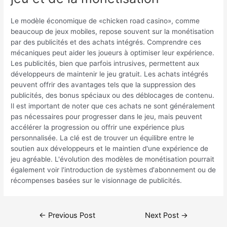
Le modèle économique de «chicken road casino», comme
beaucoup de jeux mobiles, repose souvent sur la monétisation
par des publicités et des achats intégrés. Comprendre ces
mécaniques peut aider les joueurs à optimiser leur expérience.
Les publicités, bien que parfois intrusives, permettent aux
développeurs de maintenir le jeu gratuit. Les achats intégrés
peuvent offrir des avantages tels que la suppression des
publicités, des bonus spéciaux ou des déblocages de contenu.
Il est important de noter que ces achats ne sont généralement
pas nécessaires pour progresser dans le jeu, mais peuvent
accélérer la progression ou offrir une expérience plus
personnalisée. La clé est de trouver un équilibre entre le
soutien aux développeurs et le maintien d'une expérience de
jeu agréable. L'évolution des modèles de monétisation pourrait
également voir l'introduction de systèmes d'abonnement ou de
récompenses basées sur le visionnage de publicités.
←
Previous Post
Next Post
→