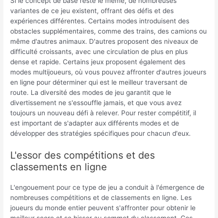
Si le concept de base reste le même, de nombreuses
variantes de ce jeu existent, offrant des défis et des
expériences différentes. Certains modes introduisent des
obstacles supplémentaires, comme des trains, des camions ou
même d'autres animaux. D'autres proposent des niveaux de
difficulté croissants, avec une circulation de plus en plus
dense et rapide. Certains jeux proposent également des
modes multijoueurs, où vous pouvez affronter d'autres joueurs
en ligne pour déterminer qui est le meilleur traversant de
route. La diversité des modes de jeu garantit que le
divertissement ne s'essouffle jamais, et que vous avez
toujours un nouveau défi à relever. Pour rester compétitif, il
est important de s'adapter aux différents modes et de
développer des stratégies spécifiques pour chacun d'eux.
L'essor des compétitions et des
classements en ligne
L'engouement pour ce type de jeu a conduit à l'émergence de
nombreuses compétitions et de classements en ligne. Les
joueurs du monde entier peuvent s'affronter pour obtenir le