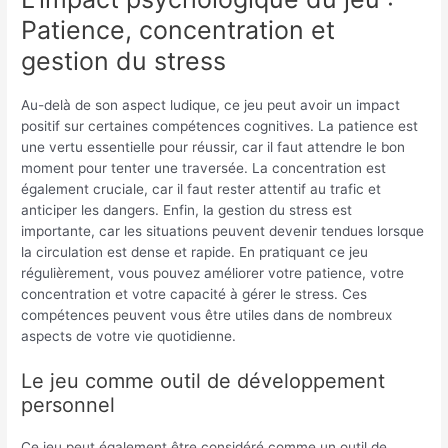
Patience, concentration et
gestion du stress
Au-delà de son aspect ludique, ce jeu peut avoir un impact
positif sur certaines compétences cognitives. La patience est
une vertu essentielle pour réussir, car il faut attendre le bon
moment pour tenter une traversée. La concentration est
également cruciale, car il faut rester attentif au trafic et
anticiper les dangers. Enfin, la gestion du stress est
importante, car les situations peuvent devenir tendues lorsque
la circulation est dense et rapide. En pratiquant ce jeu
régulièrement, vous pouvez améliorer votre patience, votre
concentration et votre capacité à gérer le stress. Ces
compétences peuvent vous être utiles dans de nombreux
aspects de votre vie quotidienne.
Le jeu comme outil de développement
personnel
Ce jeu peut également être considéré comme un outil de