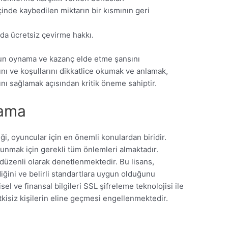
içinde kaybedilen miktarın bir kısmının geri
ında ücretsiz çevirme hakkı.
yun oynama ve kazanç elde etme şansını
ını ve koşullarını dikkatlice okumak ve anlamak,
sını sağlamak açısından kritik öneme sahiptir.
lama
iği, oyuncular için en önemli konulardan biridir.
sunmak için gerekli tüm önlemleri almaktadır.
 düzenli olarak denetlenmektedir. Bu lisans,
diğini ve belirli standartlara uygun olduğunu
el ve finansal bilgileri SSL şifreleme teknolojisi ile
tkisiz kişilerin eline geçmesi engellenmektedir.