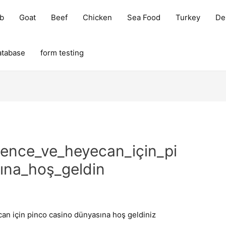
b
Goat
Beef
Chicken
Sea Food
Turkey
Del
atabase
form testing
lence_ve_heyecan_için_pi
ına_hoş_geldin
an için pinco casino dünyasına hoş geldiniz