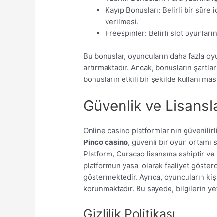
Kayıp Bonusları: Belirli bir süre 
verilmesi.
Freespinler: Belirli slot oyunlar
Bu bonuslar, oyuncuların daha fazla o
artırmaktadır. Ancak, bonusların şartlar
bonusların etkili bir şekilde kullanılma
Güvenlik ve Lisans
Online casino platformlarının güvenilirl
Pinco casino
, güvenli bir oyun ortamı 
Platform, Curacao lisansına sahiptir ve
platformun yasal olarak faaliyet göster
göstermektedir. Ayrıca, oyuncuların kişis
korunmaktadır. Bu sayede, bilgilerin ye
Gizlilik Politikası