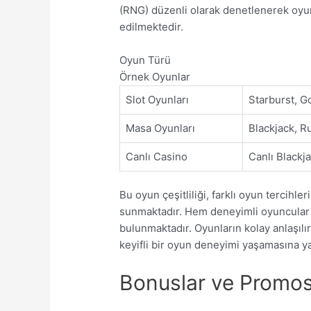
(RNG) düzenli olarak denetlenerek oyunl
edilmektedir.
Oyun Türü
Örnek Oyunlar
Slot Oyunları
Starburst, G
Masa Oyunları
Blackjack, R
Canlı Casino
Canlı Blackja
Bu oyun çeşitliliği, farklı oyun tercihle
sunmaktadır. Hem deneyimli oyuncular 
bulunmaktadır. Oyunların kolay anlaşılır
keyifli bir oyun deneyimi yaşamasına y
Bonuslar ve Promos